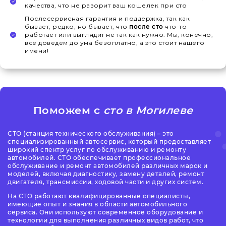
качества, что не разорит ваш кошелек при сто
Послесервисная гарантия и поддержка, так как
бывает, редко, но бывает, что
после сто
что-то
работает или выглядит не так как нужно. Мы, конечно,
все доведем до ума безоплатно, а это стоит нашего
имени!
Поможем с
сто в Могилеве
СТО (станция технического обслуживания) – это
специализированный автосервис, который предоставляет
широкий спектр услуг по обслуживанию и ремонту
автомобилей. СТО обеспечивает профессиональное
обслуживание и ремонт автомобилей различных марок и
моделей, включая диагностику, замену деталей, ремонт
двигателя, трансмиссии, ходовой части и других систем.
На СТО работают квалифицированные специалисты,
имеющие опыт и знания в области автомобильного
сервиса. Они используют современное оборудование и
технологии для выполнения различных видов работ, что