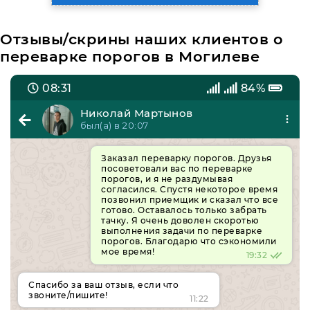
Отзывы/скрины наших клиентов о
переварке порогов в Могилеве
08:31
84%
Николай Мартынов
был(а) в 20:07
Заказал переварку порогов. Друзья
посоветовали вас по переварке
порогов, и я не раздумывая
согласился. Спустя некоторое время
позвонил приемщик и сказал что все
готово. Оставалось только забрать
тачку. Я очень доволен скоротью
выполнения задачи по переварке
порогов. Благодарю что сэкономили
мое время!
19:32
Спасибо за ваш отзыв, если что
звоните/пишите!
11:22