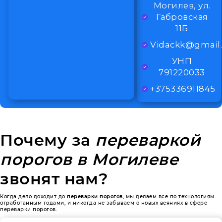
Могилев, ул.
Габровская
11Б
Vidackk@gmail
УНП
791220033
+375336911845
Почему за
переваркой
порогов в Могилеве
звонят нам?
Когда дело доходит до
переварки порогов
, мы делаем все по технологиям
отработанным годами, и никогда не забываем о новых веяниях в сфере
переварки порогов.