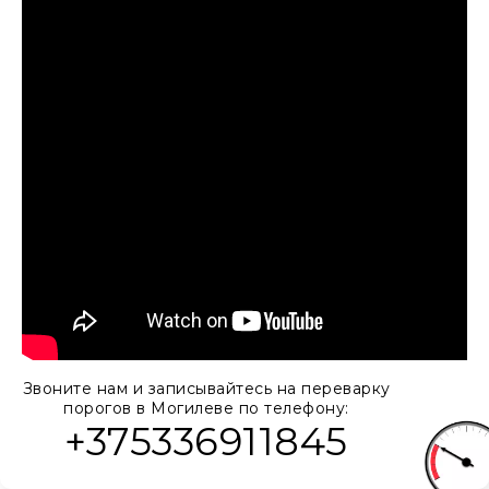
Звоните нам и записывайтесь на переварку
порогов в Могилеве по телефону:
+375336911845