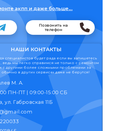
онте акпп и даже больше...
Позвонить на
телефон
НАШИ КОНТАКТЫ
а специалистов будет рада если вы запишетесь
, ведь мы легко справимся не только с ремонтом
 и с другими более сложными проблемами за
 обычно в других сервисах даже не берутся!
лев М. А.
9:00 - 17:00 ПН-ПТ | 09:00-15:00 СБ
, ул. Габровская 11Б
k@gmail.com
1220033
911845