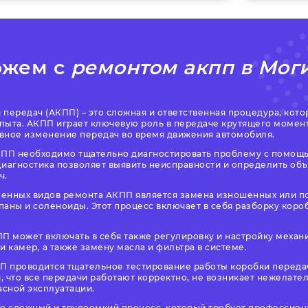
ожем с
ремонтом акпп в Мог
передач (АКПП) – это сложная и ответственная процедура, кото
пыта. АКПП играет ключевую роль в передаче крутящего момента
вное изменение передач во время движения автомобиля.
ПП необходимо тщательно диагностировать проблему с помощ
Диагностика позволяет выявить неисправности и определить объ
ч.
енных видов ремонта АКПП является замена изношенных или по
аны и соленоиды. Этот процесс включает в себя разборку короб
П может включать в себя также регулировку и настройку механ
и камер, а также замену масла и фильтра в системе.
П проводится тщательное тестирование работы коробки переда
я, что все передачи работают корректно, не возникает нежелате
асной эксплуатации.
то сложный и трудоемкий процесс, который требует профессион