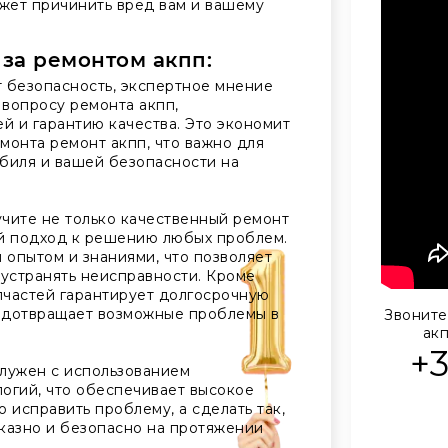
жет причинить вред вам и вашему
 за ремонтом акпп:
 безопасность, экспертное мнение
вопросу ремонта акпп,
й и гарантию качества. Это экономит
монта ремонт акпп, что важно для
биля и вашей безопасности на
чите не только качественный ремонт
ый подход к решению любых проблем.
опытом и знаниями, что позволяет
 устранять неисправности. Кроме
апчастей гарантирует долгосрочную
едотвращает возможные проблемы в
Звоните
акп
+
лужен с использованием
огий, что обеспечивает высокое
о исправить проблему, а сделать так,
казно и безопасно на протяжении