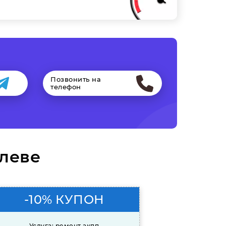
Позвонить на
телефон
илеве
-10% КУПОН
Услуга: ремонт акпп