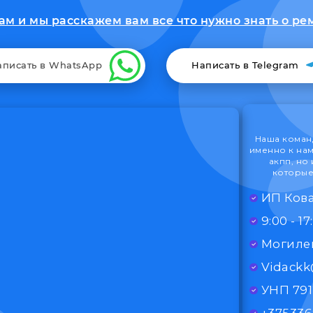
м и мы расскажем вам все что нужно знать о рем
аписать в WhatsApp
Написать в Telegram
Наша команд
именно к нам
акпп, но
которые
ИП Кова
Могилев
Vidack
УНП 79
+375336