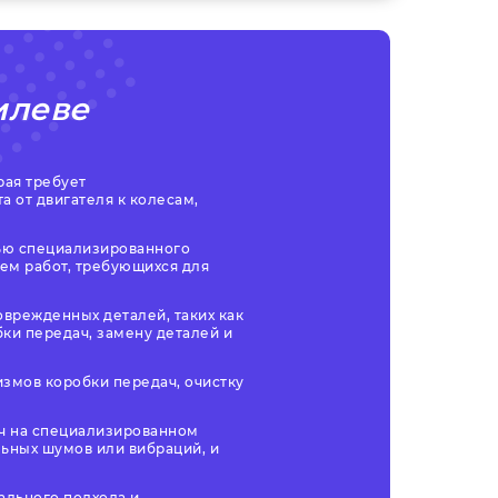
илеве
рая требует
 от двигателя к колесам,
ью специализированного
ем работ, требующихся для
врежденных деталей, таких как
ки передач, замену деталей и
измов коробки передач, очистку
ч на специализированном
льных шумов или вибраций, и
ального подхода и