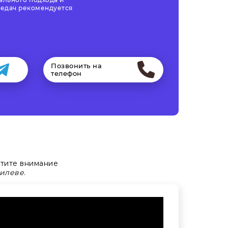
редач рекомендуется
Позвонить на
телефон
атите внимание
гилеве
.