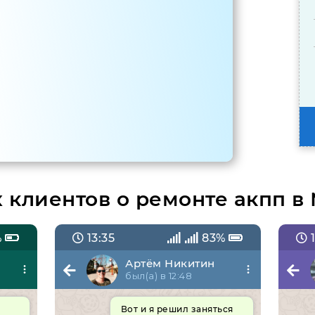
клиентов о ремонте акпп в
%
13:35
83%
1
Артём Никитин
был(а) в 12:48
Вот и я решил заняться