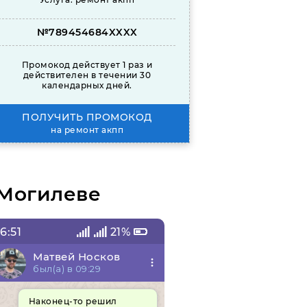
№789454684XXXX
Промокод действует 1 раз и
действителен в течении 30
календарных дней.
ПОЛУЧИТЬ ПРОМОКОД
на ремонт акпп
 Могилеве
6:51
21%
18:07
Матвей Носков
Тимур Ши
был(а) в 09:29
был(а) в 07
Наконец-то решил
Заказывал з