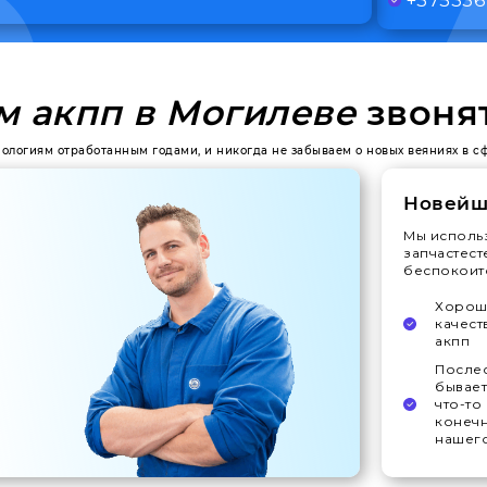
м акпп в Могилеве
звоня
хнологиям отработанным годами, и никогда не забываем о новых веяниях в с
Новейш
Мы исполь
запчастест
беспокоитс
Хорошо
качест
акпп
Послес
бывает
что-то
конечн
нашего