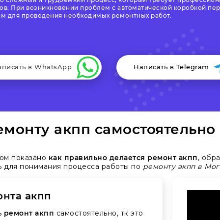
в. При возникновении проблем с автоматической коробкой пе
м для проведения необходимых ремонтных работ.
аписать в WhatsApp
Написать в Telegram
монту акпп самостоятельно
ром показано
как правильно делается ремонт акпп
, обр
шь для понимания процесса работы по
ремонту акпп в Мо
онта акпп
ь
ремонт акпп
самостоятельно, тк это