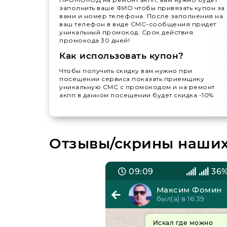
заполнить ваше ФИО чтобы привязать купон за
вами и номер телефона. После заполнения на
ваш телефон в виде СМС-сообщения придет
уникальный промокод. Срок действия
промокода 30 дней!
Как использовать купон?
Чтобы получить скидку вам нужно при
посещении сервиса показать приемщику
уникальную СМС с промокодом и на ремонт
акпп в данном посещении будет скидка -10%
Отзывы/скрины наших 
64%
09:09
36
Тимур Ширяев
Максим Фомин
ыл(а) в 07:26
был(а) в 16:39
казывал запчасти и
Искал где можно