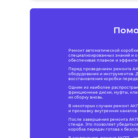
Пом
Ремонт автоматической коробки 
специализированных знаний и о
обеспечивая плавное и эффекти
Перед проведением ремонта АК
оборудования и инструментов. 
восстановления коробки переда
Одним из наиболее распростран
фрикционные диски, муфты, клап
их сборку вновь.
В некоторых случаях ремонт АКП
и промывку внутренних каналов 
После завершения ремонта АКП
стенде. Это позволяет убедитьс
коробка передач готова к безоп
В заключение, ремонт АКПП – э