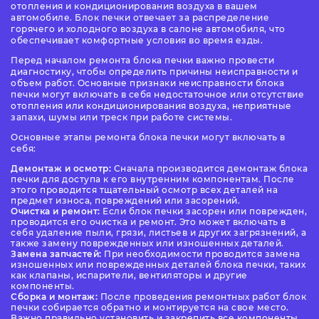
отопления и кондиционирования воздуха в вашем
автомобиле. Блок печки отвечает за распределение
горячего и холодного воздуха в салоне автомобиля, что
обеспечивает комфортные условия во время езды.
Перед началом ремонта блока печки важно провести
диагностику, чтобы определить причины неисправности и
объем работ. Основные признаки неисправности блока
печки могут включать в себя недостаточное или отсутствие
отопления или кондиционирования воздуха, неприятные
запахи, шумы или треск при работе системы.
Основные этапы ремонта блока печки могут включать в
себя:
Демонтаж и осмотр:
Сначала производится демонтаж блока
печки для доступа к его внутренним компонентам. После
этого проводится тщательный осмотр всех деталей на
предмет износа, повреждений или засорений.
Очистка и ремонт:
Если блок печки засорен или поврежден,
проводится его очистка и ремонт. Это может включать в
себя удаление пыли, грязи, листьев и других загрязнений, а
также замену поврежденных или изношенных деталей.
Замена запчастей:
При необходимости проводится замена
изношенных или поврежденных деталей блока печки, таких
как клапаны, испарители, вентиляторы и другие
компоненты.
Сборка и монтаж:
После проведения ремонтных работ блок
печки собирается обратно и монтируется на свое место.
Важно правильно установить и закрепить все компоненты