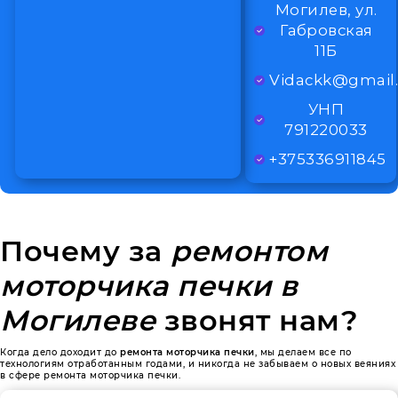
Могилев, ул.
Габровская
11Б
Vidackk@gmail
УНП
791220033
+375336911845
Почему за
ремонтом
моторчика печки в
Могилеве
звонят нам?
Когда дело доходит до
ремонта моторчика печки
, мы делаем все по
технологиям отработанным годами, и никогда не забываем о новых веяниях
в сфере ремонта моторчика печки.