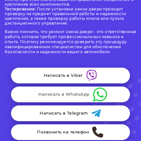
крепление всех компонентов.
Тестирование:
После установки замок двери проходит
проверку на предмет правильной работы и надежности
крепления, а также проверку работы ключа или пульта
дистанционного управления.
Важно помнить, что ремонт замка двери - это ответственная
работа, которая требует профессиональных навыков и
опыта. Поэтому рекомендуется доверить эту процедуру
квалифицированным специалистам для обеспечения
безопасности и надежности вашего автомобиля.
Написать в Viber
Написать в WhatsApp
Написать в Telegram
Позвонить на телефон