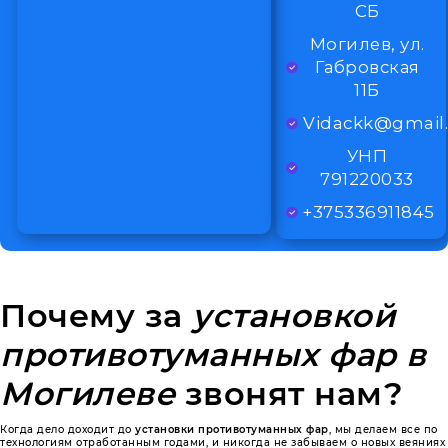
СБ
Могилев, ул.
Габровская
11Б
Vidackk@gmail
УНП
791220033
+375336911845
Почему за
установкой
противотуманных фар в
Могилеве
звонят нам?
Когда дело доходит до
установки противотуманных фар
, мы делаем все по
технологиям отработанным годами, и никогда не забываем о новых веяниях