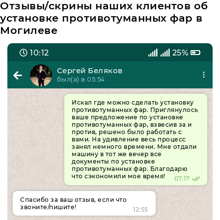
Отзывы/скрины наших клиентов об
установке противотуманных фар в
Могилеве
10:12
25%
Сергей Беляков
был(а) в 05:54
Искал где можно сделать установку
противотуманных фар. Приглянулось
ваше предложение по установке
противотуманных фар, взвесив за и
против, решено было работать с
вами. На удивление весь процесс
занял немного времени. Мне отдали
машину в тот же вечер все
документы по установке
противотуманных фар. Благодарю
что сэкономили мое время!
07:17
Спасибо за ваш отзыв, если что
звоните/пишите!
12:55