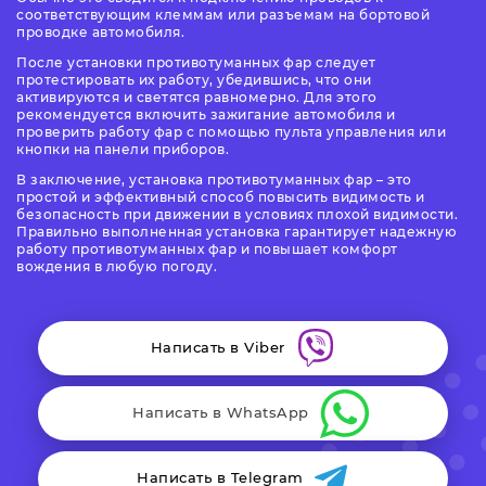
соответствующим клеммам или разъемам на бортовой
проводке автомобиля.
После установки противотуманных фар следует
протестировать их работу, убедившись, что они
активируются и светятся равномерно. Для этого
рекомендуется включить зажигание автомобиля и
проверить работу фар с помощью пульта управления или
кнопки на панели приборов.
В заключение, установка противотуманных фар – это
простой и эффективный способ повысить видимость и
безопасность при движении в условиях плохой видимости.
Правильно выполненная установка гарантирует надежную
работу противотуманных фар и повышает комфорт
вождения в любую погоду.
Написать в Viber
Написать в WhatsApp
Написать в Telegram