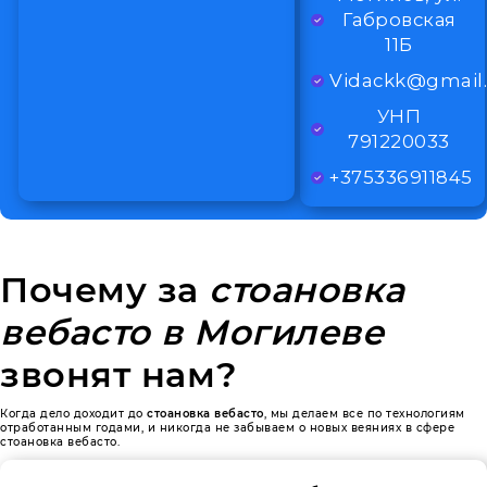
Габровская
11Б
Vidackk@gmail
УНП
791220033
+375336911845
Почему за
стоановка
вебасто в Могилеве
звонят нам?
Когда дело доходит до
стоановка вебасто
, мы делаем все по технологиям
отработанным годами, и никогда не забываем о новых веяниях в сфере
стоановка вебасто.