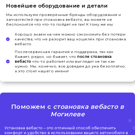
Новейшее оборудование и детали
Мы используем проверенные бренды оборудования и
запчастестей при стоановка вебасто, вы можете не
беспокоится что что-то пойдет не так! К тому же мы:
Хорошо знаем на чем можно сэкономить без потери
качества, что не разорит ваш кошелек при стоановка
вебасто
Послесервисная гарантия и поддержка, так как
бывает, редко, но бывает, что
после стоановка
вебасто
что-то работает или выглядит не так как
нужно. Мы, конечно, все доведем до ума безоплатно,
а это стоит нашего имени!
Поможем с
стоановка вебасто в
Могилеве
Установка вебасто – это отличный способ обеспечить
комфорт и удобство в использовании вашего автомобиля в