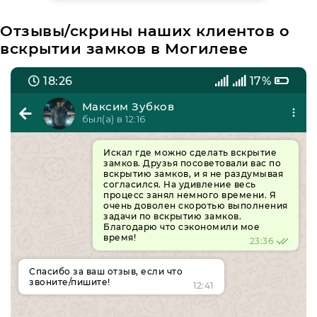
Отзывы/скрины наших клиентов о
вскрытии замков в Могилеве
18:26
17%
Максим Зубков
был(а) в 12:16
Искал где можно сделать вскрытие
замков. Друзья посоветовали вас по
вскрытию замков, и я не раздумывая
согласился. На удивление весь
процесс занял немного времени. Я
очень доволен скоротью выполнения
задачи по вскрытию замков.
Благодарю что сэкономили мое
время!
23:36
Спасибо за ваш отзыв, если что
звоните/пишите!
12:41