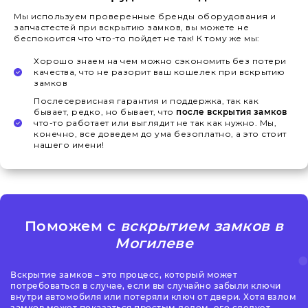
Мы используем проверенные бренды оборудования и
запчастестей при вскрытию замков, вы можете не
беспокоится что что-то пойдет не так! К тому же мы:
Хорошо знаем на чем можно сэкономить без потери
качества, что не разорит ваш кошелек при вскрытию
замков
Послесервисная гарантия и поддержка, так как
бывает, редко, но бывает, что
после вскрытия замков
что-то работает или выглядит не так как нужно. Мы,
конечно, все доведем до ума безоплатно, а это стоит
нашего имени!
Поможем с
вскрытием замков в
Могилеве
Вскрытие замков – это процесс, который может
потребоваться в случае, если вы случайно забыли ключи
внутри автомобиля или потеряли ключ от двери. Хотя взлом
замков может показаться простым делом, его следует