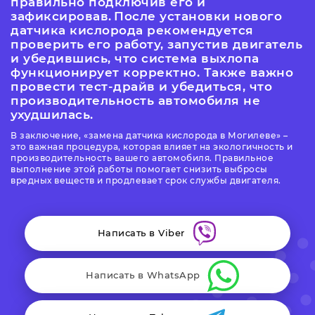
правильно подключив его и
зафиксировав.
После установки нового
датчика кислорода рекомендуется
проверить его работу, запустив двигатель
и убедившись, что система выхлопа
функционирует корректно. Также важно
провести тест-драйв и убедиться, что
производительность автомобиля не
ухудшилась.
В заключение,
замена датчика кислорода в Могилеве
–
это важная процедура, которая влияет на экологичность и
производительность вашего автомобиля. Правильное
выполнение этой работы помогает снизить выбросы
вредных веществ и продлевает срок службы двигателя.
Написать в Viber
Написать в WhatsApp