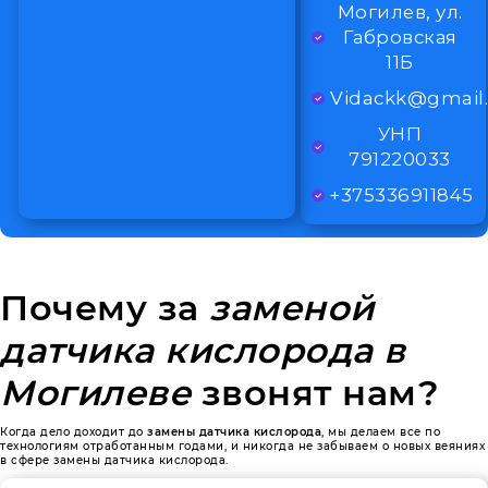
Могилев, ул.
Габровская
11Б
Vidackk@gmail
УНП
791220033
+375336911845
Почему за
заменой
датчика кислорода в
Могилеве
звонят нам?
Когда дело доходит до
замены датчика кислорода
, мы делаем все по
технологиям отработанным годами, и никогда не забываем о новых веяниях
в сфере замены датчика кислорода.