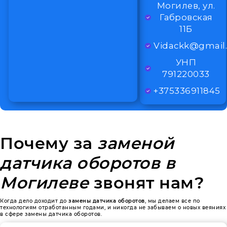
Могилев, ул.
Габровская
11Б
Vidackk@gmail
УНП
791220033
+375336911845
Почему за
заменой
датчика оборотов в
Могилеве
звонят нам?
Когда дело доходит до
замены датчика оборотов
, мы делаем все по
технологиям отработанным годами, и никогда не забываем о новых веяниях
в сфере замены датчика оборотов.