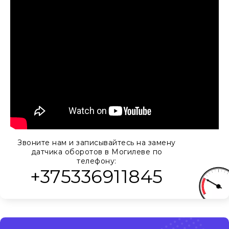
Звоните нам и записывайтесь на замену
датчика оборотов в Могилеве по
телефону:
+375336911845