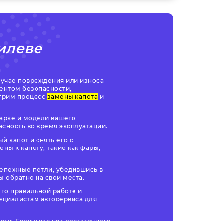
илеве
случае повреждения или износа
ментом безопасности,
отрим процесс
замены капота
и
марке и модели вашего
асность во время эксплуатации.
й капот и снять его с
ны к капоту, такие как фары,
крепежные петли, убедившись в
 обратно на свои места.
его правильной работе и
пециалистам автосервиса для
и. Если у вас нет достаточного