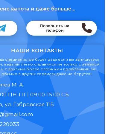
не капота и даже больше...
Позвонить на
телефон
НАШИ КОНТАКТЫ
а специалистов будет рада если вы запишетесь
м, ведь мы легко справимся не только с заменой
о и с другими более сложными проблемами за
 обычно в других сервисах даже не берутся!
лев М. А.
9:00 - 17:00 ПН-ПТ | 09:00-15:00 СБ
, ул. Габровская 11Б
k@gmail.com
1220033
911845