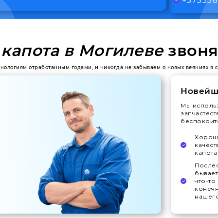
капота в Могилеве
звоня
ехнологиям отработанным годами, и никогда не забываем о новых веяниях в 
Новейш
Мы исполь
запчастест
беспокоитс
Хорошо
качест
капота
Послес
бывает
что-то
конечн
нашего