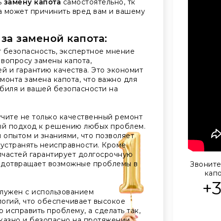
ь
замену капота
самостоятельно, тк
а может причинить вред вам и вашему
 за заменой капота:
 безопасность, экспертное мнение
вопросу замены капота,
й и гарантию качества. Это экономит
монта замена капота, что важно для
биля и вашей безопасности на
чите не только качественный ремонт
ный подход к решению любых проблем.
опытом и знаниями, что позволяет
 устранять неисправности. Кроме
апчастей гарантирует долгосрочную
едотвращает возможные проблемы в
Звоните
капо
+
лужен с использованием
огий, что обеспечивает высокое
о исправить проблему, а сделать так,
казно и безопасно на протяжении