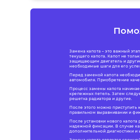
Помо
Замена капота – это важный эта
текущего капота. Капот не толь
защищающим двигатель и другие
необходимые шаги для его усп
Перед заменой капота необходим
автомобиля. Приобретение качес
Процесс замены капота начинает
крепежных петель. Затем следуе
решетка радиатора и другие.
После этого можно приступить к
правильном выравнивании и фик
После установки нового капота 
надежной фиксации. В случае ка
дополнительной диагностики и
Замена капота является сложно