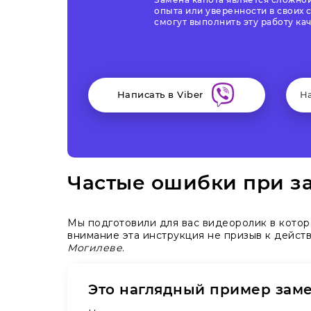
опыта или уверенности в своих
смогут выполнить эту работу ка
Написать в Viber
Н
Частые ошибки при за
Мы подготовили для вас видеоролик в кото
внимание эта инструкция не призыв к дейст
Могилеве
.
Это наглядный пример зам