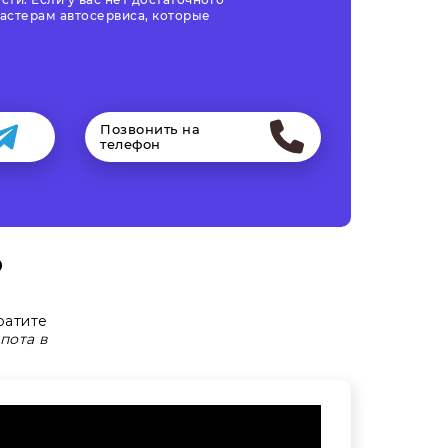
астерам автосервиса, которые
Позвонить на
телефон
о
ратите
пота в