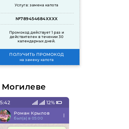
Услуга: замена капота
№789454684XXXX
Промокод действует 1 раз и
действителен в течении 30
календарных дней.
ПОЛУЧИТЬ ПРОМОКОД
на замену капота
в Могилеве
5:42
12%
10:55
Роман Крылов
Владимир
был(а) в 05:00
был(а) в 06