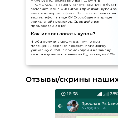
Ниже расположена кнопка ПОЛУЧИТЬ
ПРОМОКОД на замену капота, вам нужно будет
заполнить ваше ФИО чтобы привязать купон за
вами и номер телефона. После заполнения на
ваш телефон в виде СМС-сообщения придет
уникальный промокод. Срок действия
промокода 30 дней!
Как использовать купон?
Чтобы получить скидку вам нужно при
посещении сервиса показать приемщику
уникальную СМС с промокодом и на замену
капота в данном посещении будет скидка -10%
Отзывы/скрины наших 
67%
16:38
28
Владимир Панов
Ярослав Рыбак
ыл(а) в 06:40
был(а) в 21:36