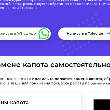
 способностях, рекомендуется обратиться к профессиональным м
чественно и безопасно.
аписать в WhatsApp
Написать в Telegram
мене капота самостоятельн
ром показано
как правильно делается замена капота
, об
вию, а лишь для понимания процесса работы по
замене ка
ены капота