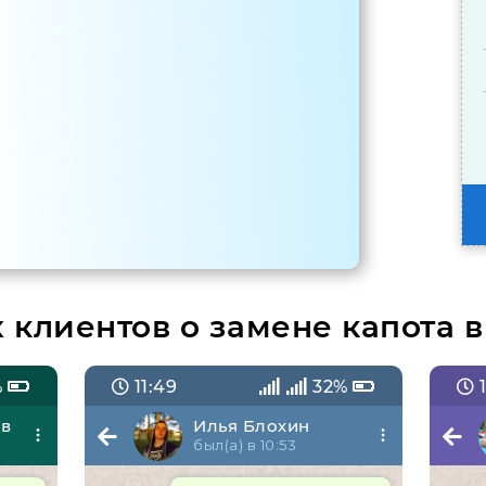
клиентов о замене капота 
%
11:49
32%
1
ов
Илья Блохин
был(а) в 10:53