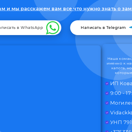
м и мы расскажем вам все что нужно знать о заме
аписать в WhatsApp
Написать в Telegram
Наша команд
именно к на
капота, н
которые
ИП Кова
Могилев
Vidack
УНП 79
+375336