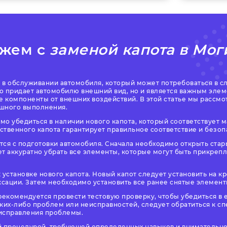
жем с
заменой капота в Мог
п в обслуживании автомобиля, который может потребоваться в 
ко придает автомобилю внешний вид, но и является важным эле
 компоненты от внешних воздействий. В этой статье мы рассм
ешного выполнения.
о убедиться в наличии нового капота, который соответствует 
твенного капота гарантирует правильное соответствие и безоп
ся с подготовки автомобиля. Сначала необходимо открыть стары
т аккуратно убрать все элементы, которые могут быть прикрепле
 установке нового капота. Новый капот следует установить на 
сации. Затем необходимо установить все ранее снятые элементы
рекомендуется провести тестовую проверку, чтобы убедиться в 
ких-либо проблем или неисправностей, следует обратиться к с
 исправления проблемы.
й процедурой, требующей определенных навыков и внимательност