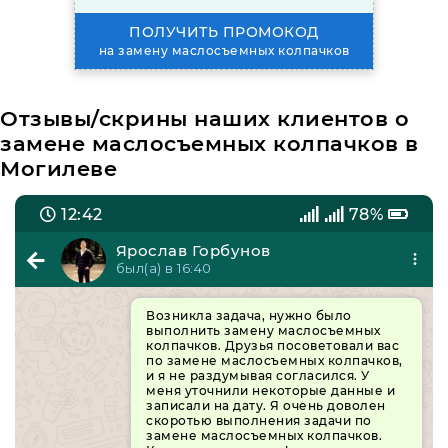
ПОЛУЧИТЬ ПРОМОКОД
на замену маслосъемных колпачков
Отзывы/скрины наших клиентов о
замене маслосъемных колпачков в
Могилеве
12:42
78%
Ярослав Горбунов
был(а) в 16:40
Возникла задача, нужно было
выполнить замену маслосъемных
колпачков. Друзья посоветовали вас
по замене маслосъемных колпачков,
и я не раздумывая согласился. У
меня уточнили некоторые данные и
записали на дату. Я очень доволен
скоротью выполнения задачи по
замене маслосъемных колпачков.