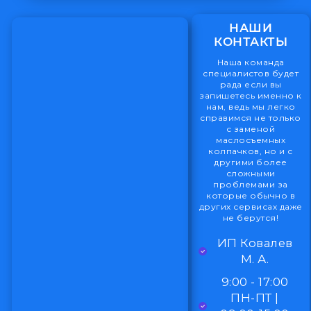
НАШИ
КОНТАКТЫ
Наша команда
специалистов будет
рада если вы
запишетесь именно к
нам, ведь мы легко
справимся не только
с заменой
маслосъемных
колпачков, но и с
другими более
сложными
проблемами за
которые обычно в
других сервисах даже
не берутся!
ИП Ковалев
М. А.
9:00 - 17:00
ПН-ПТ |