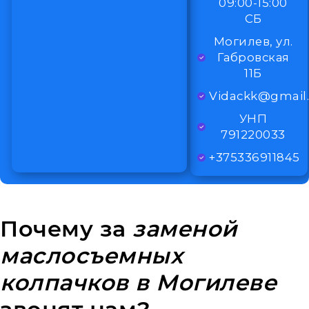
09:00-15:00
СБ
Могилев, ул.
Габровская
11Б
Vidackk@gmail
УНП
791220033
+375336911845
Почему за
заменой
маслосъемных
колпачков в Могилеве