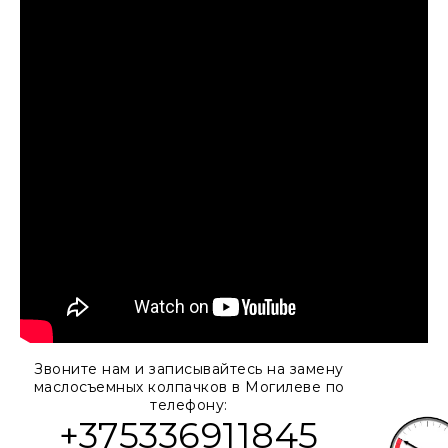
Звоните нам и записывайтесь на замену
маслосъемных колпачков в Могилеве по
телефону:
+375336911845