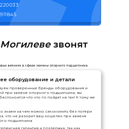
1220033
911845
 Могилеве
звонят
новых веяниях в сфере замены опорного подшипника.
ее оборудование и детали
зуем проверенные бренды оборудования и
ей при замене опорного подшипника, вы
беспокоится что что-то пойдет не так! К тому же
 знаем на чем можно сэкономить без потери
ва, что не разорит ваш кошелек при замене
ого подшипника
ервисная гарантия и поддержка, так как