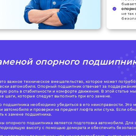
бывает
опорн
не так
безопл
аменой опорного подшипник
это важное техническое вмешательство, которое может потребов
ески автомобиля. Опорный подшипник отвечает за поддержание
вую роль в стабильности и комфорте движения. В этой статье 
е шаги, которые следует выполнить при его замене.
 подшипника необходимо убедиться в его неисправности. Это 
и автомобиля и проверки на предмет люфта или стука. Если об
ть к замене подшипника.
ы опорного подшипника является подготовка автомобиля. Для 
подходящую высоту с помощью домкрата и обеспечить безопасн