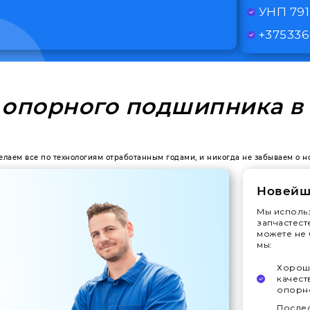
УНП 79
+375336
 опорного подшипника в
делаем все по технологиям отработанным годами, и никогда не забываем о 
Новейш
Мы исполь
запчастест
можете не 
мы:
Хорошо
качест
опорн
Послес