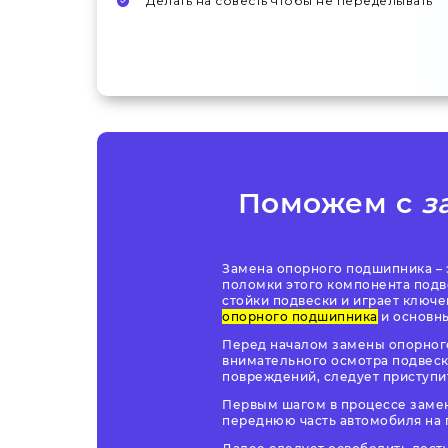
Делать на совесть чтобы не переделывать
Поможем с
з
Замена опорного подшипника – 
поломки этого компонента подв
стойки подвески и играет ключе
опорного подшипника
и основны
Перед началом замены опорного
внимательного осмотра подвеск
повреждений, следует приступи
Первым шагом в процессе замен
переднюю часть автомобиля на 