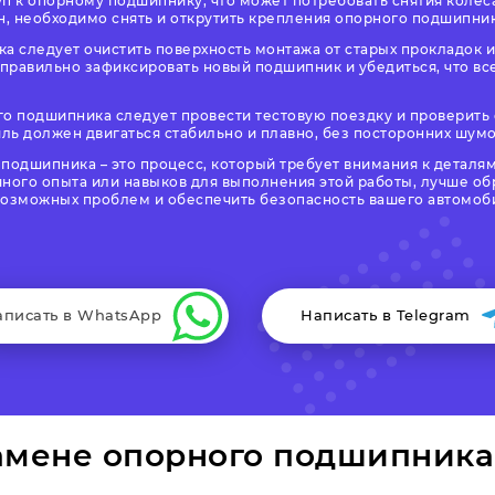
п к опорному подшипнику, что может потребовать снятия колеса
н, необходимо снять и открутить крепления опорного подшипник
а следует очистить поверхность монтажа от старых прокладок и 
правильно зафиксировать новый подшипник и убедиться, что вс
о подшипника следует провести тестовую поездку и проверить е
ль должен двигаться стабильно и плавно, без посторонних шумо
подшипника – это процесс, который требует внимания к деталя
очного опыта или навыков для выполнения этой работы, лучше о
возможных проблем и обеспечить безопасность вашего автомоб
аписать в WhatsApp
Написать в Telegram
амене опорного подшипника