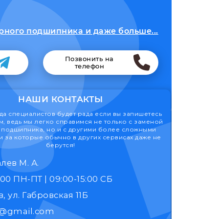
рного подшипника и даже больше...
Позвонить на
телефон
НАШИ КОНТАКТЫ
а специалистов будет рада если вы запишетесь
м, ведь мы легко справимся не только с заменой
подшипника, но и с другими более сложными
 за которые обычно в других сервисах даже не
берутся!
лев М. А.
9:00 - 17:00 ПН-ПТ | 09:00-15:00 СБ
, ул. Габровская 11Б
k@gmail.com