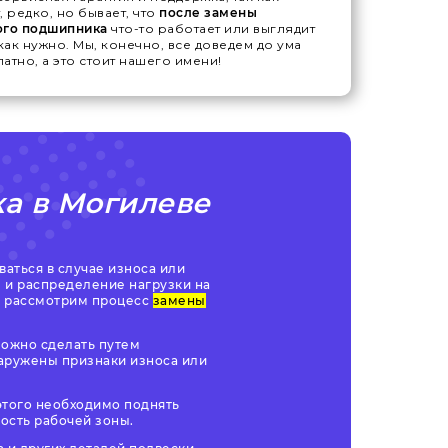
, редко, но бывает, что
после замены
ого подшипника
что-то работает или выглядит
 как нужно. Мы, конечно, все доведем до ума
атно, а это стоит нашего имени!
а в Могилеве
аться в случае износа или
 и распределение нагрузки на
мы рассмотрим процесс
замены
можно сделать путем
наружены признаки износа или
этого необходимо поднять
ость рабочей зоны.