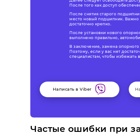
Далее следует освободить досту
После того как доступ обеспече
После снятия старого подшипник
место новый подшипник. Важно 
достаточно крепко.
После установки нового опорног
выполнено правильно, автомоби
В заключение, замена опорного 
Поэтому, если у вас нет достат
специалистам, чтобы избежать 
Написать в Viber
Н
Частые ошибки при з