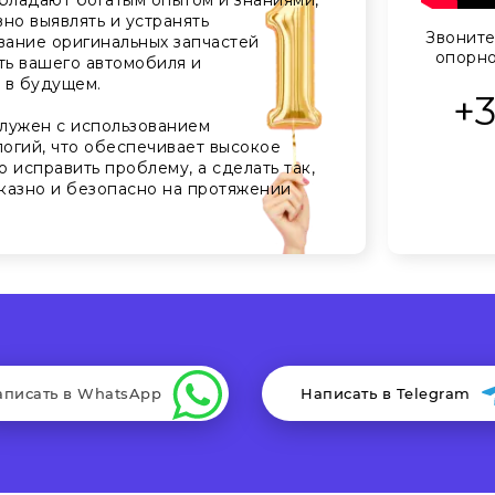
бладают богатым опытом и знаниями,
но выявлять и устранять
Звоните
вание оригинальных запчастей
опорно
ть вашего автомобиля и
 в будущем.
+
лужен с использованием
огий, что обеспечивает высокое
о исправить проблему, а сделать так,
казно и безопасно на протяжении
аписать в WhatsApp
Написать в Telegram