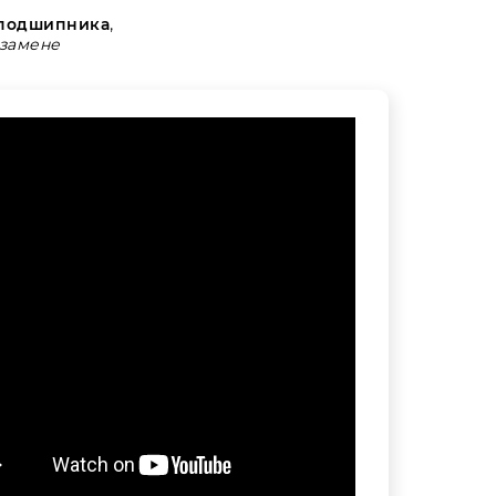
 подшипника
,
замене