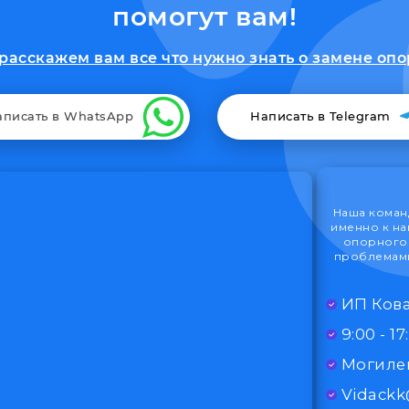
помогут вам!
расскажем вам все что нужно знать о замене опо
аписать в WhatsApp
Написать в Telegram
Наша команд
именно к на
опорного 
проблемами
ИП Кова
Могилев
Vidack