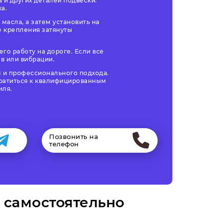
 и других деталей подвески.
а.
масла, а затем установить на
е крепления затянуты
го работу на дороге. Если все
в или вибрации.
м и профессионального подхода.
братиться к квалифицированным
иля.
Позвонить на
телефон
 самостоятельно