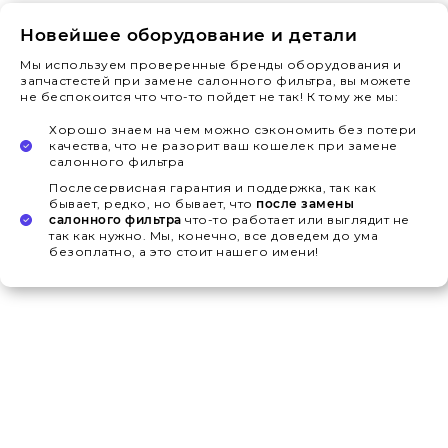
Новейшее оборудование и детали
Мы используем проверенные бренды оборудования и
запчастестей при замене салонного фильтра, вы можете
не беспокоится что что-то пойдет не так! К тому же мы:
Хорошо знаем на чем можно сэкономить без потери
качества, что не разорит ваш кошелек при замене
салонного фильтра
Послесервисная гарантия и поддержка, так как
бывает, редко, но бывает, что
после замены
салонного фильтра
что-то работает или выглядит не
так как нужно. Мы, конечно, все доведем до ума
безоплатно, а это стоит нашего имени!
Поможем с
заменой салонного
фильтра в Могилеве
Замена салонного фильтра - это важная процедура по