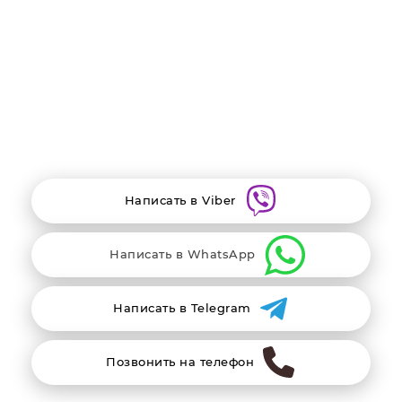
Проверьте работу обогрева и кондиционирования воздуха,
чтобы убедиться, что новый фильтр не ограничивает поток
воздуха.
Замена салонного фильтра рекомендуется проводить
регулярно, согласно рекомендациям производителя
автомобиля или при необходимости в случае сильного
загрязнения фильтра. Это поможет обеспечить чистый и
свежий воздух в салоне вашего автомобиля и сохранить
здоровье пассажиров.
Написать в Viber
Написать в WhatsApp
Написать в Telegram
Позвонить на телефон