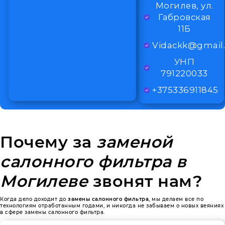
Могилев, ул.
Габровская
11Б
Vidackk@gmail
УНП
791220033
+375336911845
Почему за
заменой
салонного фильтра в
Могилеве
звонят нам?
Когда дело доходит до
замены салонного фильтра
, мы делаем все по
технологиям отработанным годами, и никогда не забываем о новых веяниях
в сфере замены салонного фильтра.