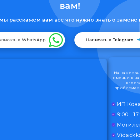
вам!
мы расскажем вам все что нужно знать о замене 
аписать в WhatsApp
Написать в Telegram
Наша команд
именно к на
шарово
проблемами
ИП Кова
Могилев
Vidack