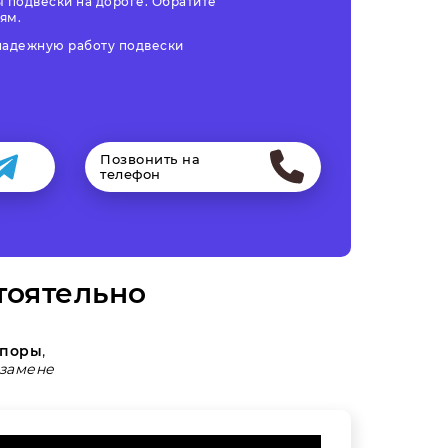
 подвески на дороге. Обратите
ям.
 надежную работу подвески
Позвонить на
телефон
тоятельно
опоры
,
замене