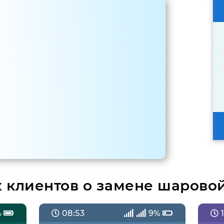
 клиентов о замене шарово
%
08:53
9%
1