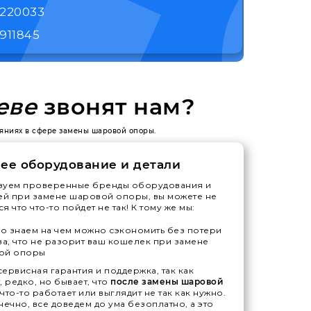
1220033
911845
еве
звонят нам?
еяниях в сфере замены шаровой опоры.
ее оборудование и детали
зуем проверенные бренды оборудования и
ей при замене шаровой опоры, вы можете не
я что что-то пойдет не так! К тому же мы:
 знаем на чем можно сэкономить без потери
ва, что не разорит ваш кошелек при замене
ой опоры
ервисная гарантия и поддержка, так как
, редко, но бывает, что
после замены шаровой
что-то работает или выглядит не так как нужно.
нечно, все доведем до ума безоплатно, а это