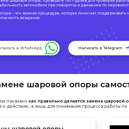
ены шаровой опоры, проведите тест-драйв для проверки работы
табильность автомобиля при поворотах и движении по неровност
опоры - это важная процедура, которая помогает поддерживать
опасность вождения.
аписать в WhatsApp
Написать в Telegram
амене шаровой опоры самос
ром показано
как правильно делается замена шаровой 
в к действию, а лишь для понимания процесса работы по
ены шаровой опоры