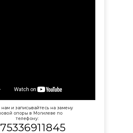
 нам и записывайтесь на замену
овой опоры в Могилеве по
телефону:
375336911845