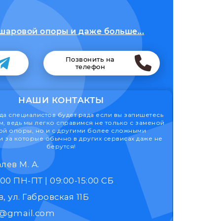
шаровой опоры и даже больше...
Позвонить на
телефон
НАШИ КОНТАКТЫ
а специалистов будет рада если вы запишетесь
м, ведь мы легко справимся не только с заменой
й опоры, но и с другими более сложными
 за которые обычно в других сервисах даже не
берутся!
лев М. А.
9:00 - 17:00 ПН-ПТ | 09:00-15:00 СБ
, ул. Габровская 11Б
k@gmail.com