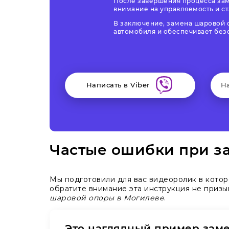
После завершения процесса зам
внимание на управляемость и с
В заключение, замена шаровой 
автомобиля и обеспечивает без
Написать в Viber
Н
Частые ошибки при з
Мы подготовили для вас видеоролик в кото
обратите внимание эта инструкция не призы
шаровой опоры в Могилеве
.
Это наглядный пример зам