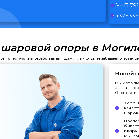
УНП 79
+375336
 шаровой опоры в Могил
все по технологиям отработанным годами, и никогда не забываем о новых в
Новейш
Мы исполь
запчастест
беспокоитс
Хорошо
качест
шаров
Послес
бывает
опоры
Мы, ко