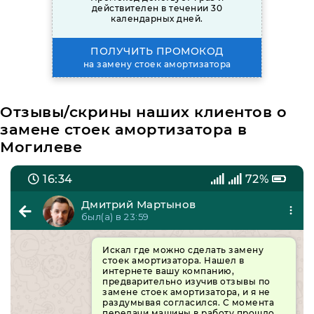
действителен в течении 30
календарных дней.
ПОЛУЧИТЬ ПРОМОКОД
на замену стоек амортизатора
Отзывы/скрины наших клиентов о
замене стоек амортизатора в
Могилеве
16:34
72%
Дмитрий Мартынов
был(а) в 23:59
Искал где можно сделать замену
стоек амортизатора. Нашел в
интернете вашу компанию,
предварительно изучив отзывы по
замене стоек амортизатора, и я не
раздумывая согласился. С момента
передачи машины в работу прошло