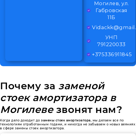
Могилев, ул.
Габровская
11Б
Vidackk@gmail
УНП
791220033
+375336911845
Почему за
заменой
стоек амортизатора в
Могилеве
звонят нам?
Когда дело доходит до
замены стоек амортизатора
, мы делаем все по
технологиям отработанным годами, и никогда не забываем о новых веяниях
в сфере замены стоек амортизатора.