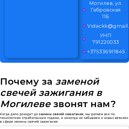
Могилев, ул.
Габровская
11Б
Vidackk@gmail
УНП
791220033
+375336911845
Почему за
заменой
свечей зажигания в
Могилеве
звонят нам?
Когда дело доходит до
замены свечей зажигания
, мы делаем все по
технологиям отработанным годами, и никогда не забываем о новых веяниях
в сфере замены свечей зажигания.