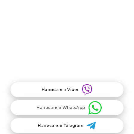
утечек, и убедитесь, что все соединения надежно
закреплены.
После завершения процедуры замены теплообменника
рекомендуется запустить двигатель и дать ему прогреться
до рабочей температуры. Проверьте работу системы
отопления и охлаждения, чтобы убедиться, что все
функционирует корректно.
В заключение, замена теплообменника – это важная
процедура по обслуживанию вашего автомобиля, которая
поможет поддерживать оптимальные условия в салоне и
обеспечивать стабильную работу двигателя. Правильное
выполнение этой работы поможет избежать проблем с
системой отопления и охлаждения в будущем.
Написать в Viber
Написать в WhatsApp
Написать в Telegram