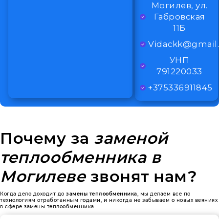
Могилев, ул.
Габровская
11Б
Vidackk@gmail
УНП
791220033
+375336911845
Почему за
заменой
теплообменника в
Могилеве
звонят нам?
Когда дело доходит до
замены теплообменника
, мы делаем все по
технологиям отработанным годами, и никогда не забываем о новых веяниях
в сфере замены теплообменника.