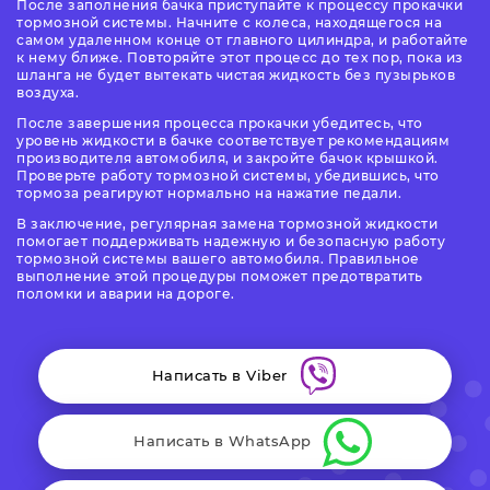
После заполнения бачка приступайте к процессу прокачки
тормозной системы. Начните с колеса, находящегося на
самом удаленном конце от главного цилиндра, и работайте
к нему ближе. Повторяйте этот процесс до тех пор, пока из
шланга не будет вытекать чистая жидкость без пузырьков
воздуха.
После завершения процесса прокачки убедитесь, что
уровень жидкости в бачке соответствует рекомендациям
производителя автомобиля, и закройте бачок крышкой.
Проверьте работу тормозной системы, убедившись, что
тормоза реагируют нормально на нажатие педали.
В заключение, регулярная замена тормозной жидкости
помогает поддерживать надежную и безопасную работу
тормозной системы вашего автомобиля. Правильное
выполнение этой процедуры поможет предотвратить
поломки и аварии на дороге.
Написать в Viber
Написать в WhatsApp