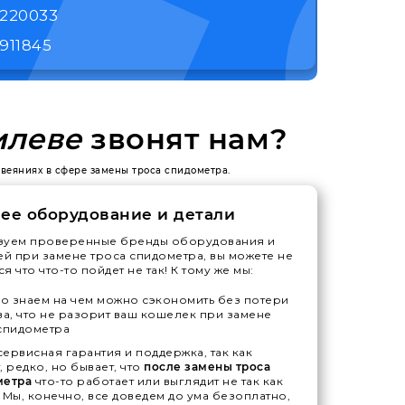
1220033
911845
илеве
звонят нам?
 веяниях в сфере замены троса спидометра.
ее оборудование и детали
зуем проверенные бренды оборудования и
ей при замене троса спидометра, вы можете не
я что что-то пойдет не так! К тому же мы:
 знаем на чем можно сэкономить без потери
ва, что не разорит ваш кошелек при замене
спидометра
ервисная гарантия и поддержка, так как
, редко, но бывает, что
после замены троса
метра
что-то работает или выглядит не так как
 Мы, конечно, все доведем до ума безоплатно,