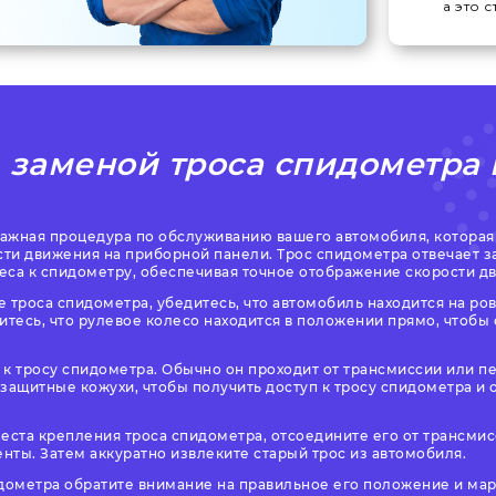
а это 
с
заменой троса спидометра 
 важная процедура по обслуживанию вашего автомобиля, которая
ти движения на приборной панели. Трос спидометра отвечает з
еса к спидометру, обеспечивая точное отображение скорости д
 троса спидометра, убедитесь, что автомобиль находится на ро
итесь, что рулевое колесо находится в положении прямо, чтобы 
 к тросу спидометра. Обычно он проходит от трансмиссии или п
защитные кожухи, чтобы получить доступ к тросу спидометра и 
еста крепления троса спидометра, отсоедините его от трансмис
ты. Затем аккуратно извлеките старый трос из автомобиля.
идометра обратите внимание на правильное его положение и мар