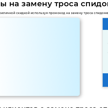
ы на замену троса спидо
риличной скидкой используя промокод на замену троса спидоме