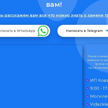
вам!
 расскажем вам все что нужно знать о замене т
аписать в WhatsApp
Написать в Telegram
Наша команд
именно к на
троса с
проблемами
ИП Кова
Могилев
Vidack