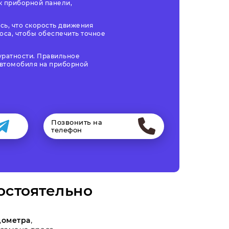
к приборной панели,
сь, что скорость движения
оса, чтобы обеспечить точное
куратности. Правильное
автомобиля на приборной
Позвонить на
телефон
остоятельно
дометра
,