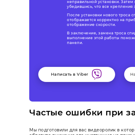
неправильной установки. Затем
убедившись, что все крепления 
После установки нового троса с
отображается корректно на при
отображение скорости.
В заключение, замена троса спи
выполнение этой работы поможе
панели.
Написать в Viber
Н
Частые ошибки при за
Мы подготовили для вас видеоролик в кото