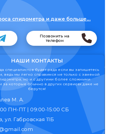
роса спидометра и даже больше...
Позвонить на
телефон
НАШИ КОНТАКТЫ
а специалистов будет рада если вы запишетесь
м, ведь мы легко справимся не только с заменой
пидометра, но и с другими более сложными
 за которые обычно в других сервисах даже не
берутся!
лев М. А.
9:00 - 17:00 ПН-ПТ | 09:00-15:00 СБ
, ул. Габровская 11Б
k@gmail.com