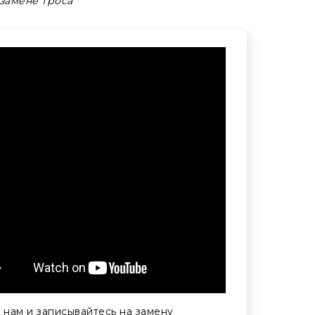
замене троса
 нам и записывайтесь на замену