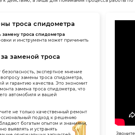
в к действию, а лишь для понимания процесса работы по
ены троса спидометра
ь
замену троса спидометра
ровки и инструмента может причинить
 за заменой троса
 безопасность, экспертное мнение
вопросу замены троса спидометра,
й и гарантию качества. Это экономит
монта замена троса спидометра, что
его автомобиля и вашей
чите не только качественный ремонт
фессиональный подход к решению
бладают богатым опытом и знаниями,
но выявлять и устранять
Звоните
вание оригинальных запчастей