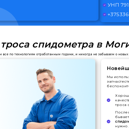
УНП 79
+375336
 троса спидометра в Мог
ем все по технологиям отработанным годами, и никогда не забываем о новых
Новейш
Мы исполь
запчастест
беспокоитс
Хорошо
качест
троса 
Послес
бывает
спидо
нужно.