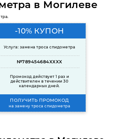
метра в Могилеве
тра.
-10% КУПОН
Услуга: замена троса спидометра
№789454684XXXX
Промокод действует 1 раз и
действителен в течении 30
календарных дней.
ПОЛУЧИТЬ ПРОМОКОД
на замену троса спидометра