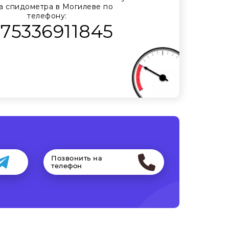
а спидометра в Могилеве по
телефону:
375336911845
Позвонить на
телефон