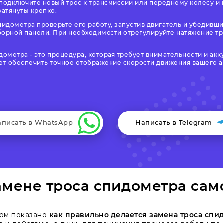
 подключите новый трос к трансмиссии или переднему колесу и 
затянуты крепко.
пидометра проверьте его работу, запустив двигатель и убедивши
борной панели. При необходимости отрегулируйте натяжение тр
дометра - это процедура, которая требует внимательности и ак
т обеспечить точное отображение скорости движения вашего 
аписать в WhatsApp
Написать в Telegram
мене троса спидометра сам
ром показано
как правильно делается замена троса спи