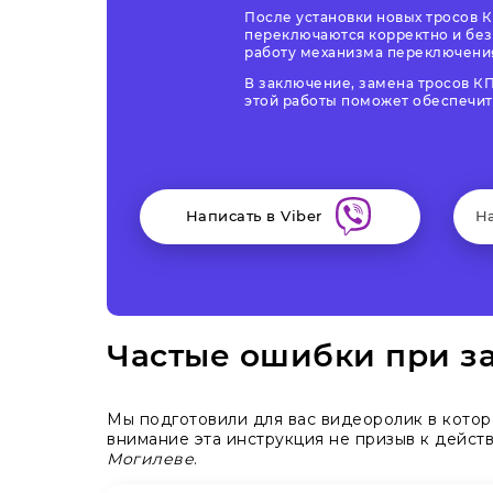
После установки новых тросов 
переключаются корректно и без
работу механизма переключения
В заключение, замена тросов КП
этой работы поможет обеспечит
Написать в Viber
Н
Частые ошибки при за
Мы подготовили для вас видеоролик в кото
внимание эта инструкция не призыв к дейст
Могилеве
.