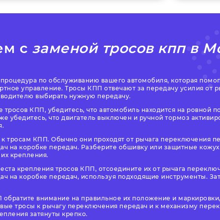
ем с
заменой тросов кпп в М
я процедура по обслуживанию вашего автомобиля, которая помо
тное управление. Тросы КПП отвечают за передачу усилия от р
т водителю выбирать нужную передачу.
 тросов КПП, убедитесь, что автомобиль находится на ровной п
же убедитесь, что двигатель выключен и ручной тормоз активир
я.
 к тросам КПП. Обычно они проходят от рычага переключения пе
ч на коробке передач. Разберите обшивку или защитные кожухи
 их крепления.
еста крепления тросов КПП, отсоедините их от рычага переключ
ч на коробке передач, используя подходящие инструменты. Зат
П обратите внимание на правильное их положение и маркировки
овые тросы к рычагу переключения передач и к механизму пере
репления затянуты крепко.