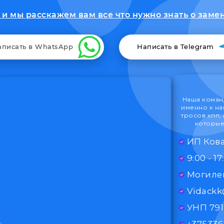
и мы расскажем вам все что нужно знать о замене
аписать в WhatsApp
Написать в Telegram
Наша команд
именно к на
тросов кпп,
которые
ИП Кова
Могилев
Vidack
УНП 79
+375336