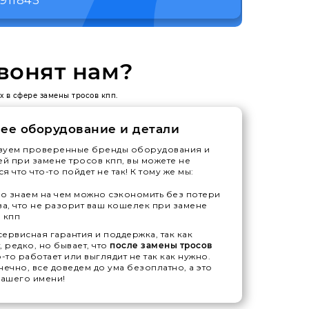
вонят нам?
х в сфере замены тросов кпп.
ее оборудование и детали
зуем проверенные бренды оборудования и
ей при замене тросов кпп, вы можете не
я что что-то пойдет не так! К тому же мы:
 знаем на чем можно сэкономить без потери
ва, что не разорит ваш кошелек при замене
 кпп
ервисная гарантия и поддержка, так как
, редко, но бывает, что
после замены тросов
о-то работает или выглядит не так как нужно.
нечно, все доведем до ума безоплатно, а это
нашего имени!