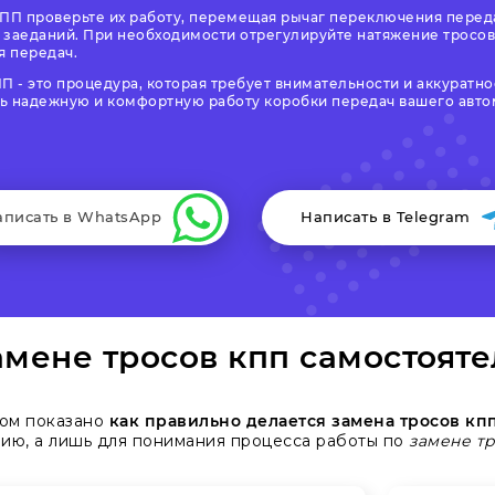
КПП проверьте их работу, перемещая рычаг переключения переда
 заеданий. При необходимости отрегулируйте натяжение тросов
 передач.
П - это процедура, которая требует внимательности и аккуратн
ь надежную и комфортную работу коробки передач вашего авто
аписать в WhatsApp
Написать в Telegram
мене тросов кпп самостояте
ром показано
как правильно делается замена тросов кп
вию, а лишь для понимания процесса работы по
замене тр