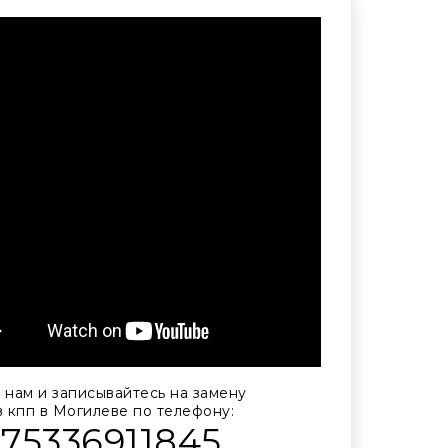
 нам и записывайтесь на замену
в кпп в Могилеве по телефону:
375336911845