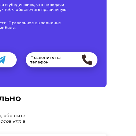
ч и убедившись, что передачи
, чтобы обеспечить правильную
ости. Правильное выполнение
мобиля.
Позвонить на
телефон
льно
п
, обратите
осов кпп в