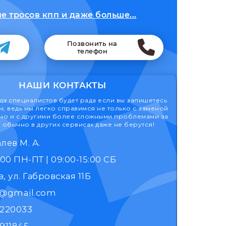
 тросов кпп и даже больше...
Позвонить на
телефон
НАШИ КОНТАКТЫ
а специалистов будет рада если вы запишетесь
м, ведь мы легко справимся не только с заменой
 но и с другими более сложными проблемами за
 обычно в других сервисах даже не берутся!
лев М. А.
9:00 - 17:00 ПН-ПТ | 09:00-15:00 СБ
, ул. Габровская 11Б
k@gmail.com
1220033
911845