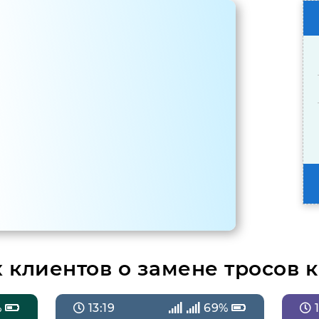
клиентов о замене тросов к
%
13:19
69%
1