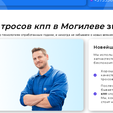
тросов кпп в Могилеве
з
по технологиям отработанным годами, и никогда не забываем о новых веяния
Новейш
Мы исполь
запчастест
беспокоитс
Хорошо
качест
тросов
Послес
бывает
кпп
чт
Мы, ко
стоит 