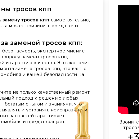
ны тросов кпп
ь
замену тросов кпп
самостоятельно,
нта может причинить вред вам и
 за заменой тросов кпп:
 безопасность, экспертное мнение
вопросу замены тросов кпп,
й и гарантию качества. Это экономит
монта замена тросов кпп, что важно
томобиля и вашей безопасности на
чите не только качественный ремонт
нальный подход к решению любых
 богатым опытом и знаниями, что
ыявлять и устранять неисправности.
ных запчастей гарантирует
томобиля и предотвращает
Звоните
тросо
+