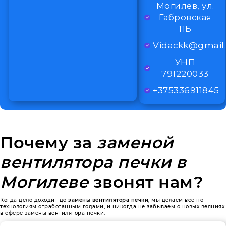
Могилев, ул.
Габровская
11Б
Vidackk@gmail
УНП
791220033
+375336911845
Почему за
заменой
вентилятора печки в
Могилеве
звонят нам?
Когда дело доходит до
замены вентилятора печки
, мы делаем все по
технологиям отработанным годами, и никогда не забываем о новых веяниях
в сфере замены вентилятора печки.