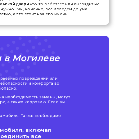
ельской двери
что-то работает или выглядит не
к нужно. Мы, конечно, все доведем до ума
атно, а это стоит нашего имени!
 в Могилеве
серьезных повреждений или
безопасности и комфорта во
зопасно.
на необходимость замены, могут
и, а также коррозию. Если вы
томобиля. Также необходимо
омобиля, включая
соединить все