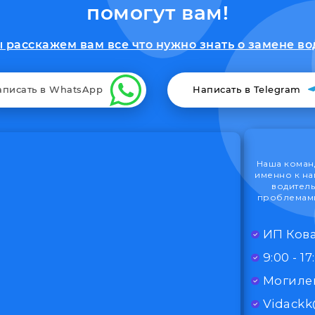
помогут вам!
расскажем вам все что нужно знать о замене во
аписать в WhatsApp
Написать в Telegram
Наша команд
именно к на
водитель
проблемами
ИП Кова
Могилев
Vidack