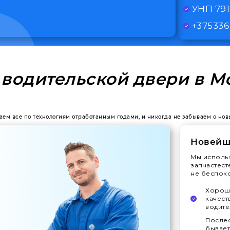
УНП 79
+375336
 водительской двери в М
лаем все по технологиям отработанным годами, и никогда не забываем о нов
Новейш
Мы исполь
запчастест
не беспокои
Хорошо
качест
водите
Послес
бывает