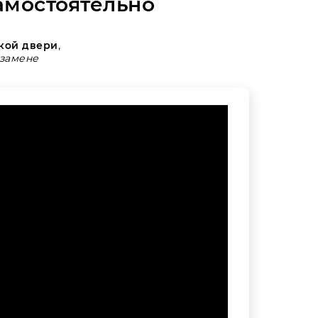
амостоятельно
ской двери
,
замене