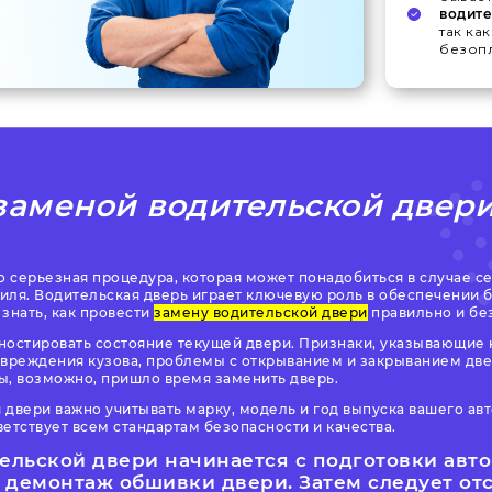
водит
так ка
безопл
заменой водительской двери
то серьезная процедура, которая может понадобиться в случае 
иля. Водительская дверь играет ключевую роль в обеспечении 
знать, как провести
замену водительской двери
правильно и бе
ностировать состояние текущей двери. Признаки, указывающие 
овреждения кузова, проблемы с открыванием и закрыванием двер
, возможно, пришло время заменить дверь.
 двери важно учитывать марку, модель и год выпуска вашего ав
ветствует всем стандартам безопасности и качества.
ельской двери
начинается с подготовки авт
и демонтаж обшивки двери. Затем следует от