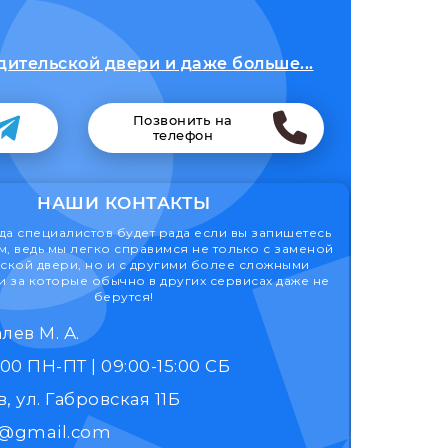
дительской двери и даже больше...
Позвонить на
телефон
НАШИ КОНТАКТЫ
а специалистов будет рада если вы запишетесь
м, ведь мы легко справимся не только с заменой
ской двери, но и с другими более сложными
 за которые обычно в других сервисах даже не
берутся!
лев М. А.
9:00 - 17:00 ПН-ПТ | 09:00-15:00 СБ
, ул. Габровская 11Б
k@gmail.com