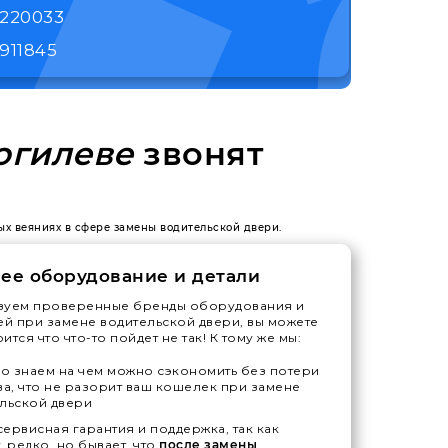
1220033
911845
огилеве
звонят
ых веяниях в сфере замены водительской двери.
ее оборудование и детали
зуем проверенные бренды оборудования и
ей при замене водительской двери, вы можете
тся что что-то пойдет не так! К тому же мы:
 знаем на чем можно сэкономить без потери
ва, что не разорит ваш кошелек при замене
льской двери
ервисная гарантия и поддержка, так как
, редко, но бывает, что
после замены