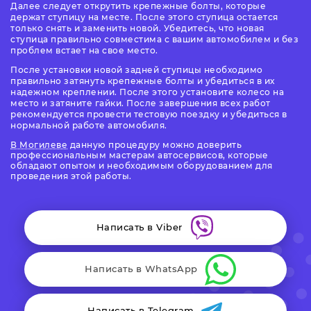
Далее следует открутить крепежные болты, которые
держат ступицу на месте. После этого ступица остается
только снять и заменить новой. Убедитесь, что новая
ступица правильно совместима с вашим автомобилем и без
проблем встает на свое место.
После установки новой задней ступицы необходимо
правильно затянуть крепежные болты и убедиться в их
надежном креплении. После этого установите колесо на
место и затяните гайки. После завершения всех работ
рекомендуется провести тестовую поездку и убедиться в
нормальной работе автомобиля.
В Могилеве
данную процедуру можно доверить
профессиональным мастерам автосервисов, которые
обладают опытом и необходимым оборудованием для
проведения этой работы.
Написать в Viber
Написать в WhatsApp
Написать в Telegram