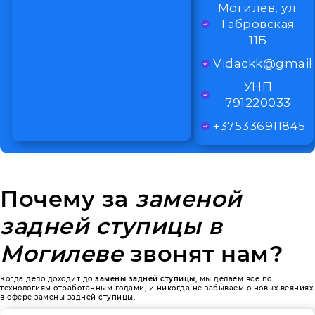
Могилев, ул.
Габровская
11Б
Vidackk@gmail
УНП
791220033
+375336911845
Почему за
заменой
задней ступицы в
Могилеве
звонят нам?
Когда дело доходит до
замены задней ступицы
, мы делаем все по
технологиям отработанным годами, и никогда не забываем о новых веяниях
в сфере замены задней ступицы.