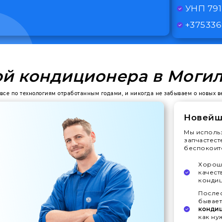
УНП 79
+375336
ой кондиционера в Моги
 все по технологиям отработанным годами, и никогда не забываем о новых 
Новейш
Мы исполь
запчастест
беспокоитс
Хорошо
качест
конди
Послес
бывает
конди
как ну