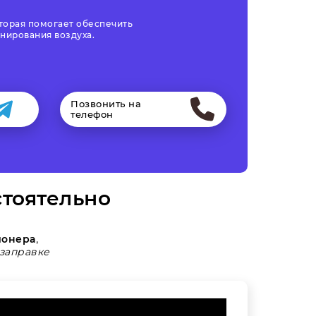
торая помогает обеспечить
нирования воздуха.
Позвонить на
телефон
тоятельно
ионера
,
заправке