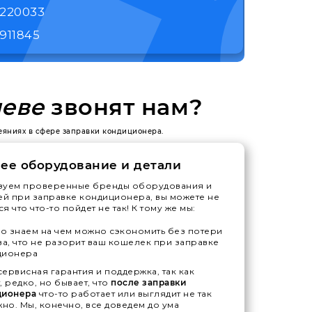
1220033
911845
леве
звонят нам?
веяниях в сфере заправки кондиционера.
ее оборудование и детали
зуем проверенные бренды оборудования и
ей при заправке кондиционера, вы можете не
я что что-то пойдет не так! К тому же мы:
 знаем на чем можно сэкономить без потери
ва, что не разорит ваш кошелек при заправке
ционера
ервисная гарантия и поддержка, так как
, редко, но бывает, что
после заправки
ционера
что-то работает или выглядит не так
жно. Мы, конечно, все доведем до ума