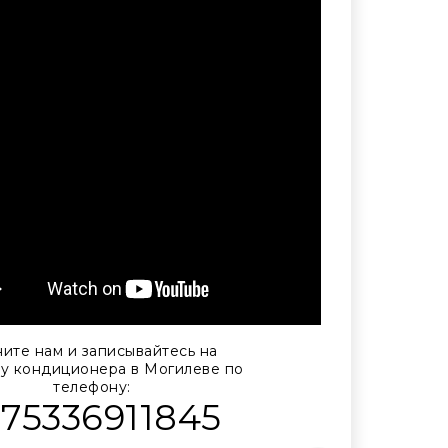
ите нам и записывайтесь на
ку кондиционера в Могилеве по
телефону:
375336911845