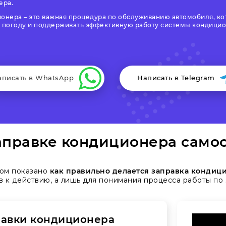
ера.
ионера – это важная процедура по обслуживанию автомобиля, ко
погоду и поддерживать эффективную работу системы кондицио
аписать в WhatsApp
Написать в Telegram
аправке кондиционера самос
ром показано
как правильно делается заправка кондиц
в к действию, а лишь для понимания процесса работы по
равки кондиционера