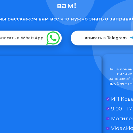
вам!
ы расскажем вам все что нужно знать о заправк
аписать в WhatsApp
Написать в Telegram
Наша команд
именно 
заправкой 
проблемами
ИП Кова
Могилев
Vidack