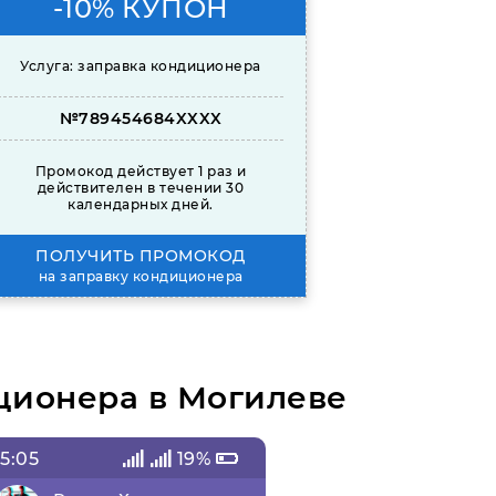
-10% КУПОН
Услуга: заправка кондиционера
№789454684XXXX
Промокод действует 1 раз и
действителен в течении 30
календарных дней.
ПОЛУЧИТЬ ПРОМОКОД
на заправку кондиционера
ционера в Могилеве
5:05
19%
18:46