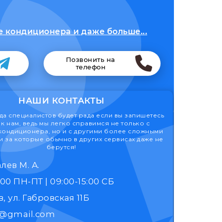
е кондиционера и даже больше...
Позвонить на
телефон
НАШИ КОНТАКТЫ
а специалистов будет рада если вы запишетесь
к нам, ведь мы легко справимся не только с
кондиционера, но и с другими более сложными
 за которые обычно в других сервисах даже не
берутся!
лев М. А.
9:00 - 17:00 ПН-ПТ | 09:00-15:00 СБ
, ул. Габровская 11Б
k@gmail.com